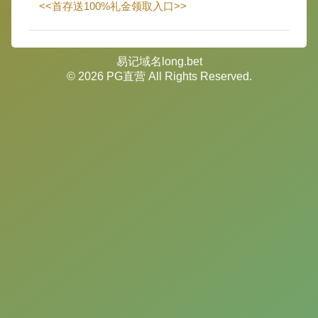
<<首存送100%礼金领取入口>>
易记域名long.bet
© 2026 PG直营 All Rights Reserved.