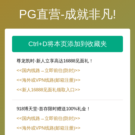
PG直营-成就非凡!
Ctrl+D将本页添加到收藏夹
尊龙凯时-新人立享高达16888见面礼！
<<国内线路→立即前往(防封)>>
<<海外或VPN线路(邮箱注册)>>
<<新人16888见面礼领取入口>>
918博天堂-首存限时赠送100%礼金！
<<国内线路→立即前往(防封)>>
<<海外或VPN线路(邮箱注册)>>